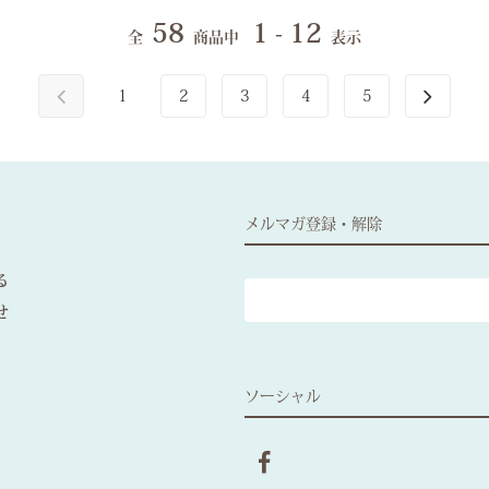
58
1 - 12
全
商品中
表示
1
2
3
4
5
メルマガ登録・解除
る
せ
ソーシャル