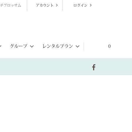
チブロッサム
アカウント
ログイン
グループ
レンタルプラン
0
販売ゲストドレス
シーンから探す
ブライズメイドプラン