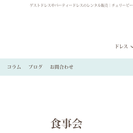
ゲストドレスやパーティードレスのレンタル販売｜チェリーピー
ドレス
コラム
ブログ
お問合わせ
ルパーティードレス
から探す
ィードレスプラン
レンタルブライズメイドドレス
雰囲気から探す
ゲストグループプラン
ンタル
食事会