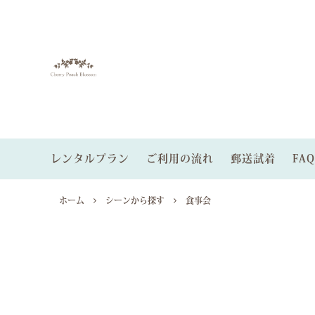
レンタルプラン
ご利用の流れ
郵送試着
FAQ
レンタルゲストドレス
色から探す
ゲストドレスプラン
レンタ
サイズ
パーテ
オーダードレス
パニエあり
郵送試着サービス
小物レ
ホーム
シーンから探す
食事会