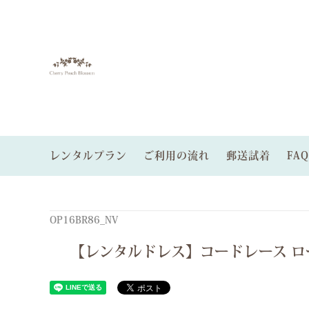
レンタルプラン
ご利用の流れ
郵送試着
FAQ
レンタルゲストドレス
色から探す
ゲストドレスプラン
レンタ
サイズ
パーテ
オーダードレス
パニエあり
郵送試着サービス
小物レ
OP16BR86_NV
【レンタルドレス】コードレース ロ