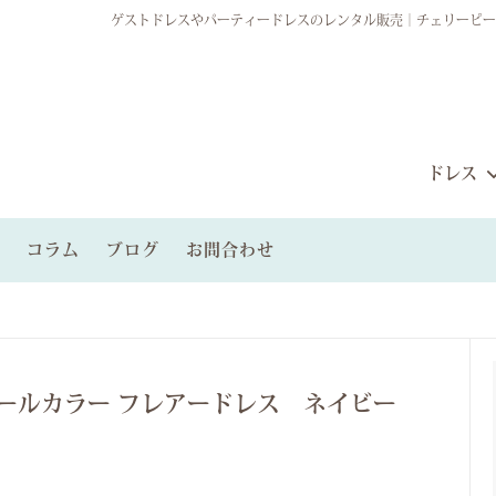
ゲストドレスやパーティードレスのレンタル販売｜チェリーピー
ドレス
コラム
ブログ
お問合わせ
ルパーティードレス
から探す
ィードレスプラン
レンタルブライズメイドドレス
雰囲気から探す
ゲストグループプラン
ンタル
ールカラー フレアードレス ネイビー