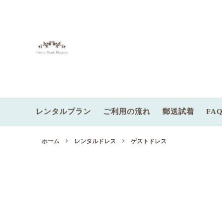
レンタルプラン
ご利用の流れ
郵送試着
FA
レンタルゲストドレス
色から探す
ゲストドレスプラン
レンタ
サイズ
パーテ
オーダードレス
パニエあり
郵送試着サービス
小物レ
ホーム
レンタルドレス
ゲストドレス