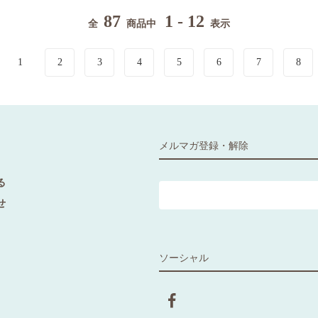
87
1 - 12
全
商品中
表示
1
2
3
4
5
6
7
8
メルマガ登録・解除
る
せ
ソーシャル