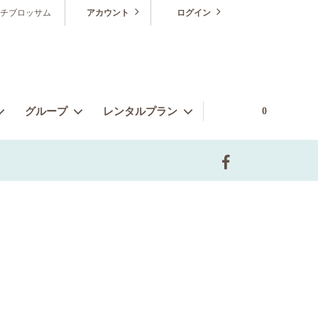
チブロッサム
アカウント
ログイン
グループ
レンタルプラン
0
販売ゲストドレス
シーンから探す
ブライズメイドプラン