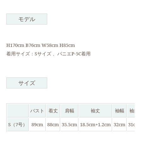
モデル
H170cm B76cm W58cm H85cm
着用サイズ：Sサイズ 、パニエP-5C着用
サイズ
バスト
着丈
肩幅
袖丈
袖幅
袖口
S（7号）
89cm
88cm
35.5cm
18.5cm+1.2cm
32cm
31cm