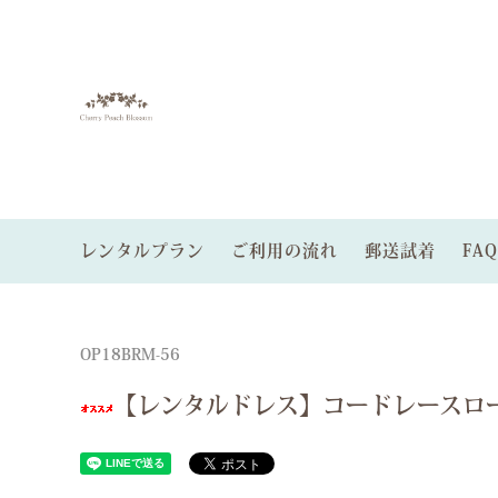
レンタルプラン
ご利用の流れ
郵送試着
FAQ
レンタルゲストドレス
色から探す
ゲストドレスプラン
レンタ
サイズ
パーテ
オーダードレス
パニエあり
郵送試着サービス
小物レ
OP18BRM-56
【レンタルドレス】コードレースロ