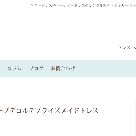
ゲストドレスやパーティードレスのレンタル販売｜チェリーピー
ドレス
コラム
ブログ
お問合わせ
ルパーティードレス
から探す
ィードレスプラン
レンタルブライズメイドドレス
雰囲気から探す
ゲストグループプラン
ンタル
ーブデコルテブライズメイドドレス