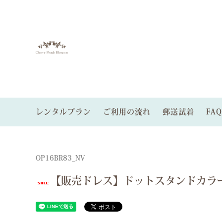
レンタルプラン
ご利用の流れ
郵送試着
FAQ
レンタルゲストドレス
色から探す
ゲストドレスプラン
レンタ
サイズ
パーテ
オーダードレス
パニエあり
郵送試着サービス
小物レ
OP16BR83_NV
【販売ドレス】ドットスタンドカラ