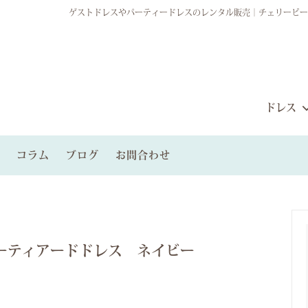
ゲストドレスやパーティードレスのレンタル販売｜チェリーピー
ドレス
コラム
ブログ
お問合わせ
ルパーティードレス
から探す
ィードレスプラン
レンタルブライズメイドドレス
雰囲気から探す
ゲストグループプラン
ンタル
ーティアードドレス ネイビー