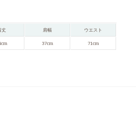
着丈
肩幅
ウエスト
4cm
37cm
71cm