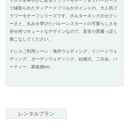
ドレスを華やかに彩るフラワーモチーフ＆リバーレース
イ
で縁取られたティアードフリルがポイントの、大人気フ
ズ
(
ラワーモチーフシリーズです。ホルターネックのセクシ
フ
ーさと、丸みを帯びたバルーンスカートの可愛らしさを
リ
ー
併せ持つキュートなデザインなので、是非小悪魔っぽく
サ
イ
着こなしてください。
ズ
）
ドレスご利用シーン：海外ウェディング、リゾートウェ
Fサイズ(フリーサイズ）
ディング、ガーデンウェディング、結婚式、二次会、パ
ーティー、家族婚etc.
レンタルプラン