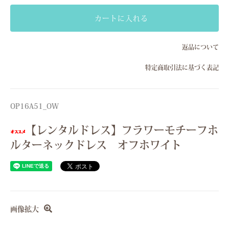
ー
サ
カートに入れる
イ
ズ
）
返品について
Fサイズ(フリーサイズ）
特定商取引法に基づく表記
F
サ
イ
ズ
OP16A51_OW
(
フ
リ
【レンタルドレス】フラワーモチーフホ
ー
サ
ルターネックドレス オフホワイト
イ
ズ
）
Fサイズ(フリーサイズ）
F
サ
画像拡大
イ
ズ