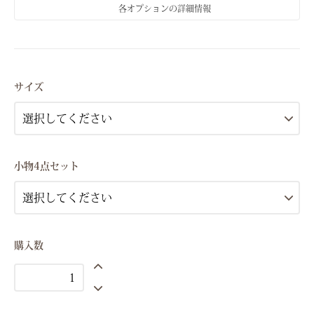
各オプションの詳細情報
Fサイズ(フリーサイズ）
F
サイズ
サ
イ
ズ
(
フ
リ
ー
小物4点セット
サ
イ
ズ
）
Fサイズ(フリーサイズ）
購入数
F
サ
イ
ズ
(
フ
リ