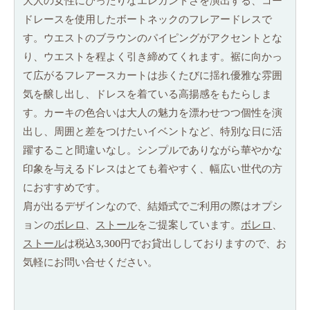
大人の女性にぴったりなエレガントさを演出する、コー
ドレースを使用したボートネックのフレアードレスで
す。ウエストのブラウンのパイピングがアクセントとな
り、ウエストを程よく引き締めてくれます。裾に向かっ
て広がるフレアースカートは歩くたびに揺れ優雅な雰囲
気を醸し出し、ドレスを着ている高揚感をもたらしま
す。カーキの色合いは大人の魅力を漂わせつつ個性を演
出し、周囲と差をつけたいイベントなど、特別な日に活
躍すること間違いなし。シンプルでありながら華やかな
印象を与えるドレスはとても着やすく、幅広い世代の方
におすすめです。
肩が出るデザインなので、結婚式でご利用の際はオプシ
ョンの
ボレロ
、
ストール
をご提案しています。
ボレロ
、
ストール
は税込3,300円でお貸出ししておりますので、お
気軽にお問い合せください。