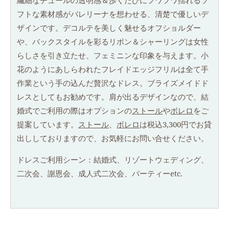
繊細なチュールの透明感＆歩くたびにフワフワ揺れるソ
フトな素材感がバレリーナを想わせる、清楚で優しいデ
ザインです。デコルテを美しく魅せるオフショルダー
や、バックスタイルを彩るリボン＆シャーリングは女性
らしさを引き立たせ、フェミニンな印象を与えます。小
花のようにあしらわれたフレイドエッジフリルは全て手
作業という手の込んだ贅沢なドレス。ブライズメイドド
レスとしてもお勧めです。肩が出るデザインなので、結
婚式でご利用の際はオプションの
ストール
や
ボレロ
をご
提案しています。
ストール
、
ボレロ
は税込3,300円でお貸
出ししておりますので、お気軽にお問い合せください。
ドレスご利用シーン：結婚式、リゾートウェディング、
二次会、謝恩会、成人式二次会、パーティーetc.